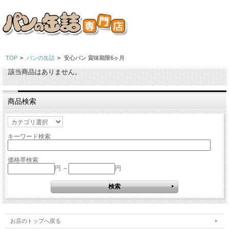
TOP
>
パンの缶詰
>
安心パン 賞味期限6ヶ月
該当商品はありません。
商品検索
キーワード検索
価格帯検索
円 ～
円
お店のトップへ戻る