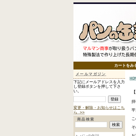
カートをみ
メールマガジン
HO
下記にメールアドレスを入力
し登録ボタンを押して下さ
い。
【
拝
変更・解除・お知らせはこち
平
ら >>
こ
商品検索
そ
パンの缶詰
お