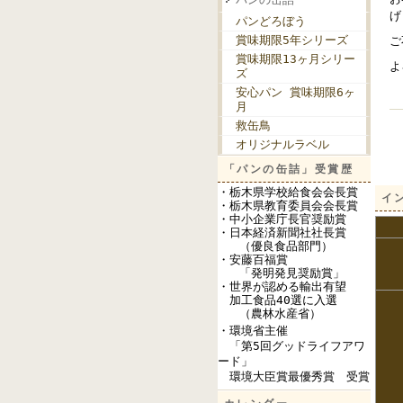
げ
パンどろぼう
賞味期限5年シリーズ
ご
賞味期限13ヶ月シリー
よ
ズ
安心パン 賞味期限6ヶ
月
救缶鳥
オリジナルラベル
「パンの缶詰」受賞歴
・栃木県学校給食会会長賞
イ
・栃木県教育委員会会長賞
・中小企業庁長官奨励賞
・日本経済新聞社社長賞
（優良食品部門）
・安藤百福賞
「発明発見奨励賞」
・世界が認める輸出有望
加工食品40選に入選
（農林水産省）
・環境省主催
「第5回グッドライフアワ
ード」
環境大臣賞最優秀賞 受賞