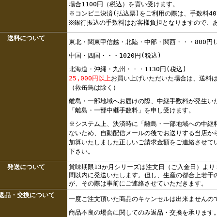
場合1100円（税込）を貰い受けます。
※コンビニ決済(払込票)をご利用の際は、手数料40
※銀行振込の手数料はお客様負担となりますので、
送料について
東北・関東甲信越・北陸・中部・関西・・・800円(
中国・四国・・・1020円(税込)
北海道・沖縄・九州・・・1130円(税込)
25,000円以上
お買い上げいただいた場合は、送料
（救缶鳥は除く）
離島・一部地域へお届けの際、中継手数料が発生い
「離島・一部中継手数料」を申し受けます。
※システム上、決済時に「離島・一部地域への中継
ないため、自動配信メールの後でお送りする当店か
加算いたしました正しいご請求金額をご連絡させて
下さい。
発送について
賞味期限13か月シリーズは注文日（ご入金日）より
間以内に発送いたします。但し、生産の都合上若干
が、その際は事前にご連絡させていただきます。
返品・交換について
一度ご注文頂いた商品のキャンセルは出来ませんの
商品不良の場合に関してのみ返品・交換を承ります