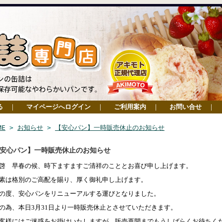
る
｜
マイページへログイン
｜
ご利用案内
｜
お問い合せ
｜
ME
>
お知らせ
>
【安心パン】一時販売休止のお知らせ
安心パン】一時販売休止のお知らせ
啓 早春の候、時下ますますご清祥のこととお喜び申し上げます。
素は格別のご高配を賜り、厚く御礼申し上げます。
の度、安心パンをリニューアルする運びとなりました。
の為、本日
3
月
31
日より一時販売休止とさせていただきます。
客様にはご迷惑をお掛けいたしますが、販売再開までもうしばらくお待ちく