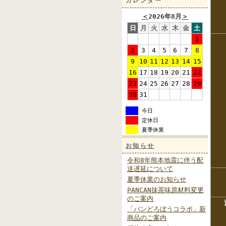
カレンダー
＜
2026年8月
＞
日
月
火
水
木
金
土
1
2
3
4
5
6
7
8
9
10
11
12
13
14
15
16
17
18
19
20
21
22
23
24
25
26
27
28
29
30
31
今日
定休日
夏季休業
お知らせ
令和8年熊本地震に伴う配
送遅延について
夏季休業のお知らせ
PANCAN抹茶味原材料変更
のご案内
「パンどろぼうコラボ」新
商品のご案内