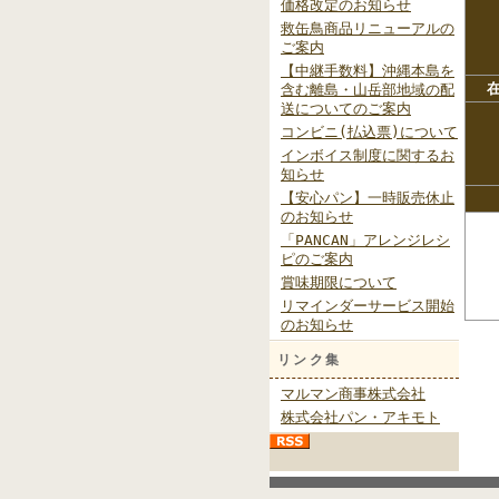
価格改定のお知らせ
救缶鳥商品リニューアルの
ご案内
【中継手数料】沖縄本島を
含む離島・山岳部地域の配
送についてのご案内
コンビニ(払込票)について
インボイス制度に関するお
知らせ
【安心パン】一時販売休止
のお知らせ
「PANCAN」アレンジレシ
ピのご案内
賞味期限について
リマインダーサービス開始
のお知らせ
リンク集
マルマン商事株式会社
株式会社パン・アキモト