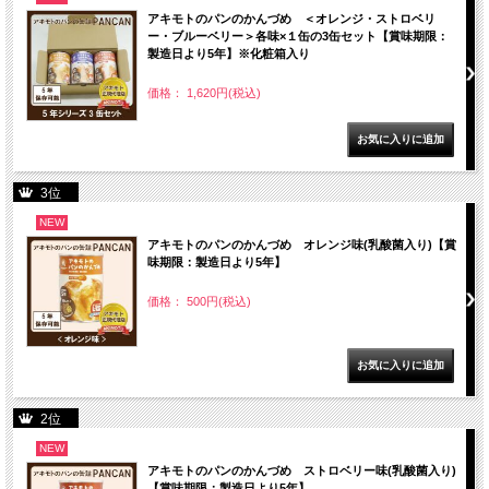
アキモトのパンのかんづめ ＜オレンジ・ストロベリ
ー・ブルーベリー＞各味×１缶の3缶セット【賞味期限：
製造日より5年】※化粧箱入り
価格： 1,620円(税込)
3位
NEW
アキモトのパンのかんづめ オレンジ味(乳酸菌入り)【賞
味期限：製造日より5年】
価格： 500円(税込)
2位
NEW
アキモトのパンのかんづめ ストロベリー味(乳酸菌入り)
【賞味期限：製造日より5年】