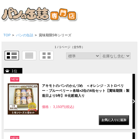
TOP
>
パンの缶詰
>
賞味期限5年シリーズ
1 / 1ページ
（全5件）
1位
NEW
アキモトのパンのかんづめ ＜オレンジ・ストロベリ
ー・ブルーベリー＞各味×2缶の6缶セット【賞味期限：製
造日より5年】※化粧箱入り
価格： 3,150円(税込)
NEW