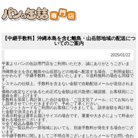
【中継手数料】沖縄本島を含む離島・山岳部地域の配送につ
いてのご案内
2025/01/22
平素よりパンの缶詰専門店をご利用いただき、誠にありがとうございま
す。
沖縄県全土を含む離島や山岳部などの地域へ配送する場合、ご利用金額に
かかわらず「中継手数料」が発生いたします。※送料無料の場合も同様で
す。
システムの仕様上、手数料を含まない金額で自動配信メールが送信されま
す。
価格の改定などがあるため正式な金額は佐川急便に確認後、お客様宛にご
連絡を差し上げます。
手数料を加算し再計算した合計金額を「ご注文完了メール」にてお知らせ
し請求させていただきますので、予めご了承ください。
クレジットカードをご利用のお客様につきましても、請求金額を再計算し
た金額で決済されます。
※表示料金は通常お届けサイズの場合です。重量や大きさによって料金が
変わる場合がございます。
※全て税込み価格です。
※下記一覧以外の一部地域においても、別途手数料が発生する場合がござ
います。
※中継手数料に関しましてご不明点等ございましたらメールでお問い合わ